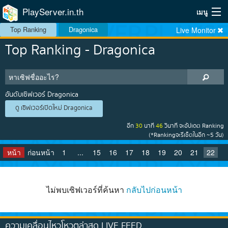
PlayServer.in.th
เมนู
Top Ranking
Dragonica
Live Monitor
Home
Top Ranking - Dragonica
Top Ranking Server
วิธีจัดอันดับ
อันดับเซิฟเวอร์ Dragonica
ดู เซิฟเวอร์เปิดใหม่ Dragonica
วิธีใช้
อีก
30
นาที
46
วินาที
จะอัปเดต Ranking
บริการเสริม
(*Rankingจะรีเซ็ตในอีก ~5 วัน)
หน้า
ก่อนหน้า
1
...
15
16
17
18
19
20
21
22
ระบบสมาชิก
ไม่พบเซิฟเวอร์ที่ค้นหา
กลับไปก่อนหน้า
ความเคลื่อนไหวโหวตล่าสุด LIVE FEED