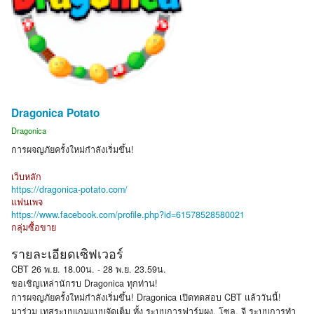
Dragonica Potato
Dragonica
การผจญภัยครั้งใหม่กำลังเริ่มขึ้น!
เว็บหลัก
https://dragonica-potato.com/
แฟนเพจ
https://www.facebook.com/profile.php?id=61578528580021
กลุ่มซื้อขาย
รายละเอียดเซิฟเวอร์
CBT 26 พ.ย. 18.00น. - 28 พ.ย. 23.59น.
ขอเชิญเหล่านักรบ Dragonica ทุกท่าน!
การผจญภัยครั้งใหม่กำลังเริ่มขึ้น! Dragonica เปิดทดสอบ CBT แล้ววันนี้!
มาร่วม เทสระบบเกมแบบจัดเต็ม ทั้ง ระบบการฟาร์มผง, โซล, จี ระบบการทำ