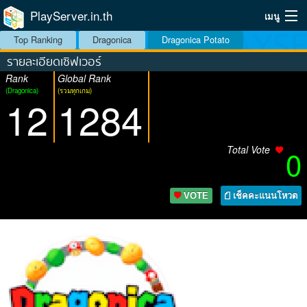
PlayServer.in.th
เมนู
Top Ranking
Dragonica
Dragonica Potato
Home
รายละเอียดเซิฟเวอร์
Rank
Global Rank
Top Ranking Server
(Dragonica)
(รวมทุกเกม)
12
1284
วิธีจัดอันดับ
วิธีใช้
Total Vote
0
บริการเสริม
VOTE
เช็คคะแนนโหวต
ระบบสมาชิก