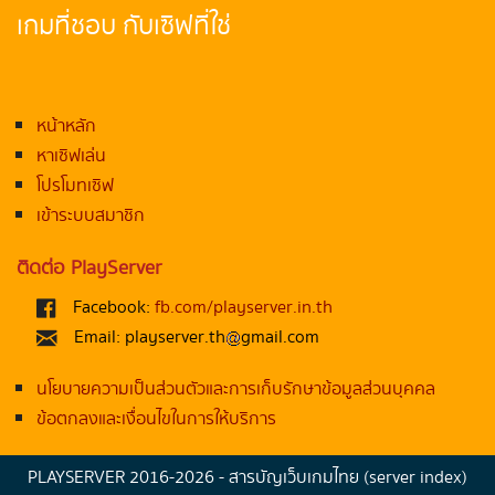
เกมที่ชอบ กับเซิฟที่ใช่
หน้าหลัก
หาเซิฟเล่น
โปรโมทเซิฟ
เข้าระบบสมาชิก
ติดต่อ PlayServer
Facebook:
fb.com/playserver.in.th
Email: playserver.th
gmail.com
นโยบายความเป็นส่วนตัวและการเก็บรักษาข้อมูลส่วนบุคคล
ข้อตกลงและเงื่อนไขในการให้บริการ
PLAYSERVER 2016-2026 -
สารบัญเว็บเกมไทย
(server index)