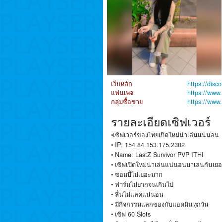
เว็บหลัก
https://dis
แฟนเพจ
https://www
กลุ่มซื้อขาย
https://www
รายละเอียดเซิฟเวอร์
•เซิฟเวอร์ของไทยเปิดใหม่น่าเล่นแน่นอน
• IP: 154.84.153.175:2302
• Name: LastZ Survivor PVP ITHI
• เซิฟเปิดใหม่น่าเล่นแน่นอนมาเล่นกันเย
• ซอมบี้ไม่เยอะมาก
• ฟาร์มไม่ยากจนเกินไป
• ลื่นไม่แลคแน่นอน
• มีกิจกรรมแลกของกับแอดมินทุกวัน
• เซิฟ 60 Slots