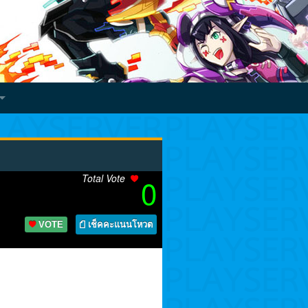
Total Vote
0
VOTE
เช็คคะแนนโหวต