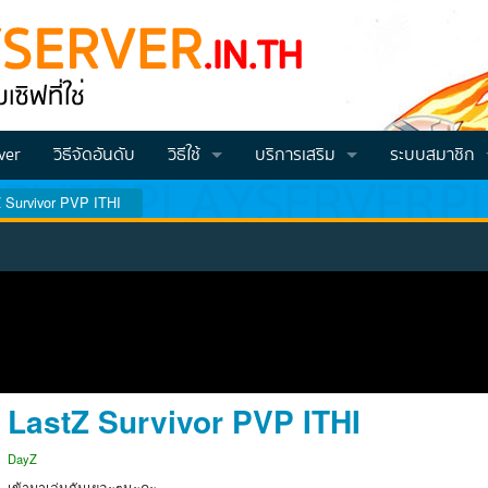
ver
วิธีจัดอันดับ
วิธีใช้
บริการเสริม
ระบบสมาชิก
 Survivor PVP ITHI
วิธีโหวต VOTE
Vote คูณ2
สมัครสมาชิก
วิธีสมัครและโปรโมทเซิฟ
วิธีเติมเครดิต
Login
วีธีเช็คคะแนนโหวต (สำหรับจีเอ็ม)
วิธีทำโหวตแล้วส่งคะแนนเข้าไอดี
LastZ Survivor PVP ITHI
DayZ